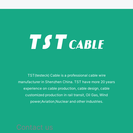
s
s
a
g
e
TST(testeck) Cable is a professional cable wire
manufacturer in Shenzhen China. TST have more 20 years
experience on cable production, cable design, cable
customized production in rail transit, Oil Gas, Wind
power,Aviation,Nuclear and other industries.
Contact us