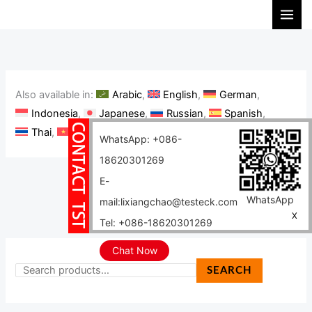
Lewati
C
ke
a
konten
r
i
Also available in:
Arabic
English
German
Indonesia
Japanese
Russian
Spanish
Thai
Vietnamese
Portuguese, Brazil
WhatsApp: +086-
18620301269
E-
WhatsApp
mail:lixiangchao@testeck.com
X
Tel: +086-18620301269
Chat Now
SEARCH