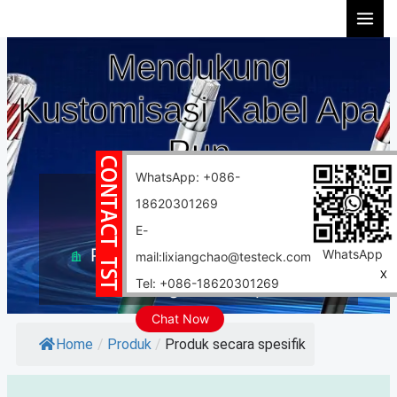
Lewati
ke
Mendukung
konten
Kustomisasi Kabel Apa
Pun
WhatsApp: +086-
10 tahun pengalaman
18620301269
Kustomisasi dukungan
E-
Pabrik 10.000 meter persegi
WhatsApp
mail:lixiangchao@testeck.com
X
Tel: +086-18620301269
Pengiriman cepat
Chat Now
Home
/
Produk
/
Produk secara spesifik