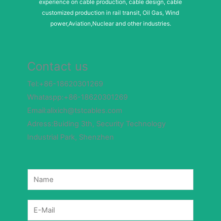
experience on cable production, cable design, cable
customized production in rail transit, Oil Gas, Wind
power,Aviation,Nuclear and other industries.
Contact us
Tel:+86-18620301269
Whataspp:+86-18620301269
Email:alixich@tstcables.com
Adress:Buiding 3th, Security Technology
Industrial Park, Shenzhen
N
a
m
e
*
E
-
m
a