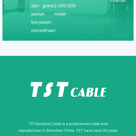
dari
gratis
2.000.000
jumlah
meter
karyawan
perusahaan
TST(testeck) Cable is a professional cable wire
manufacturer in Shenzhen China. TST have more 20 years