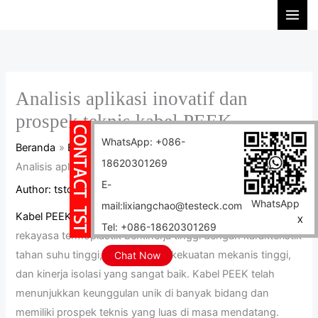
Lewati
C
ke
a
konten
r
i
Analisis aplikasi inovatif dan
prospek teknis kabel PEEK
WhatsApp: +086-
Beranda
Blog
18620301269
Analisis aplikasi inovatif dan prospek teknis kabel PEEK
E-
Author:
tstcables
/
2025-02-09
WhatsApp
mail:lixiangchao@testeck.com
Kabel PEEK
(polyetheretherketone) merupakan plastik
X
Tel: +086-18620301269
rekayasa termoplastik berkinerja tinggi dengan karakteristik
tahan suhu tinggi, tahan korosi, kekuatan mekanis tinggi,
Chat Now
dan kinerja isolasi yang sangat baik. Kabel PEEK telah
menunjukkan keunggulan unik di banyak bidang dan
memiliki prospek teknis yang luas di masa mendatang.