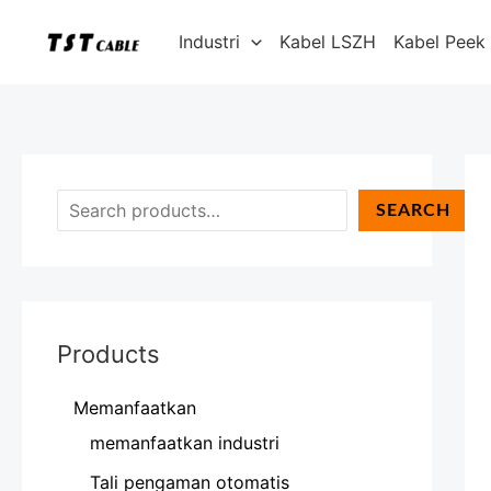
Lewati
C
Industri
Kabel LSZH
Kabel Peek
ke
a
konten
r
i
SEARCH
Products
Memanfaatkan
memanfaatkan industri
Tali pengaman otomatis