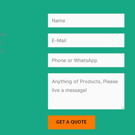
N
a
m
e
*
269
E
-
om
m
a
i
ty
l
E
*
N
-
,
u
m
m
a
b
i
e
l
r
M
*
M
e
e
s
s
s
s
a
a
g
g
e
e
N
*
a
m
e
GET A QUOTE