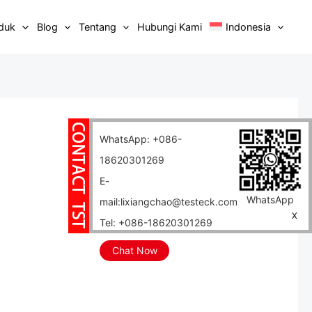
duk
Blog
Tentang
Hubungi Kami
Indonesia
WhatsApp: +086-
18620301269
E-
WhatsApp
mail:lixiangchao@testeck.com
X
Tel: +086-18620301269
Chat Now