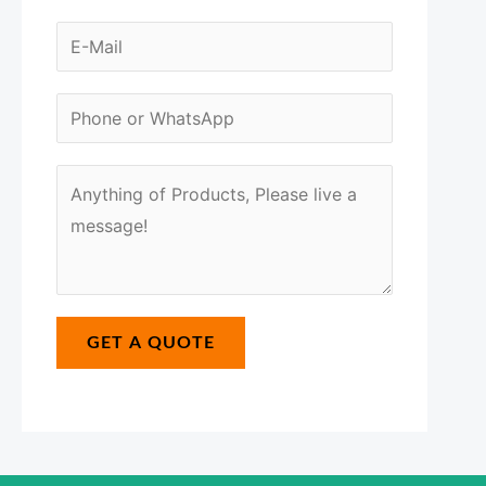
a
m
E
e
-
N
*
m
N
u
a
u
m
i
m
M
b
l
b
e
e
*
e
s
r
r
s
N
*
a
a
GET A QUOTE
g
m
e
e
*
E
-