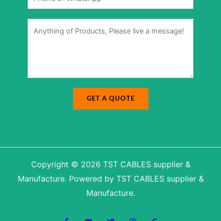
a
m
g
b
e
e
r
M
*
e
s
s
a
g
e
*
GET A QUOTE
Copyright © 2026 TST CABLES supplier &
Manufacture. Powered by TST CABLES supplier &
Manufacture.