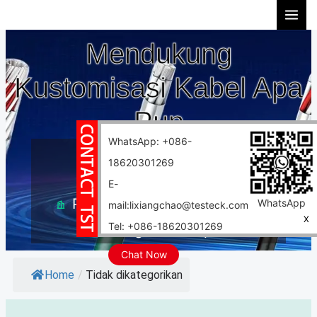
Lewati
ke
Mendukung
konten
Kustomisasi Kabel Apa
Pun
WhatsApp: +086-
10 tahun pengalaman
18620301269
Kustomisasi dukungan
E-
Pabrik 10.000 meter persegi
WhatsApp
mail:lixiangchao@testeck.com
X
Tel: +086-18620301269
Pengiriman cepat
Chat Now
Home
/
Tidak dikategorikan