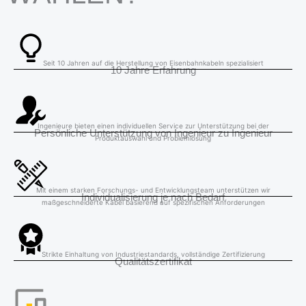
Seit 10 Jahren auf die Herstellung von Eisenbahnkabeln spezialisiert
10 Jahre Erfahrung
Ingenieure bieten einen individuellen Service zur Unterstützung bei der
Persönliche Unterstützung von Ingenieur zu Ingenieur
Produktauswahl und Problemlösung
Mit einem starken Forschungs- und Entwicklungsteam unterstützen wir
Individualisierung je nach Bedarf
maßgeschneiderte Kabel basierend auf spezifischen Anforderungen
Strikte Einhaltung von Industriestandards, vollständige Zertifizierung
Qualitätszertifikat