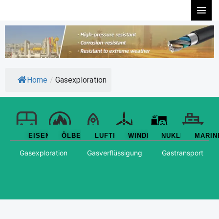
Zum
Inhalt
springen
Home
/
Gasexploration
EISENBAHN
ÖLBENZIN
LUFTFAHRT
WINDKRAFT
NUKLEAR
MARIN
Gasexploration
Gasverflüssigung
Gastransport