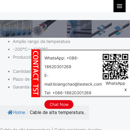
Ir
al
contenido
Amplio rango de temperatura
-200℃~+1200℃
Producción de diseños personalizados
WhatsApp: +086-
18620301269
Cantidad mínima de pedido pequeña
E-
Plazo de entrega corto
WhatsApp
mail:lixiangchao@testeck.com
Garantía de larga duración
X
Tel: +086-18620301269
Chat Now
Home
/
Cable de alta temperatura...
Cable de alta temperatura | Cable resistente al calor