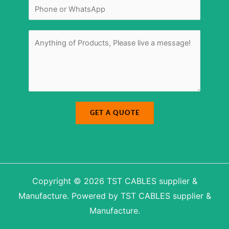
m
N
*
a
u
i
m
l
b
e
r
M
*
e
s
s
a
g
e
*
GET A QUOTE
Copyright © 2026 TST CABLES supplier &
Manufacture. Powered by TST CABLES supplier &
Manufacture.