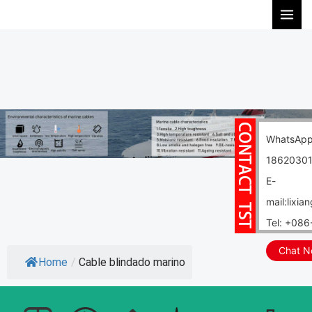
Ir
al
contenido
WhatsApp
1862030
E-
mail:lixi
Tel: +08
Chat 
Home
/
Cable blindado marino