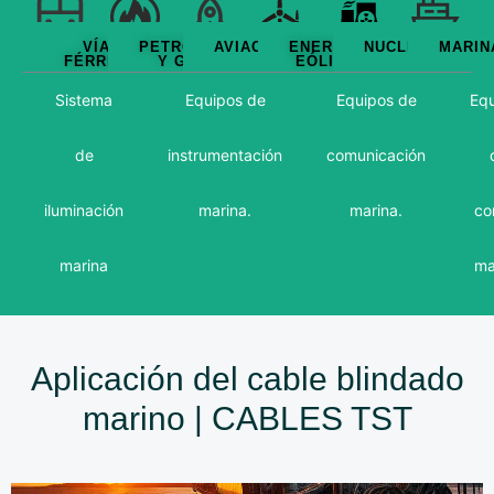
VÍA
PETRÓLEO
AVIACIÓN
ENERGÍA
NUCLEAR
MARIN
FÉRREA
Y GAS
EÓLICA
Sistema
Equipos de
Equipos de
Eq
de
instrumentación
comunicación
iluminación
marina.
marina.
co
marina
ma
Aplicación del cable blindado
marino | CABLES TST