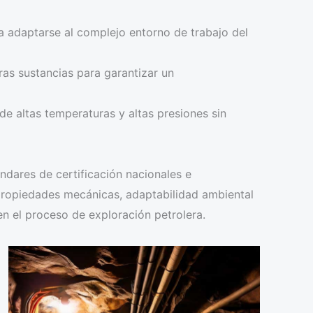
ara adaptarse al complejo entorno de trabajo del
otras sustancias para garantizar un
de altas temperaturas y altas presiones sin
ndares de certificación nacionales e
, propiedades mecánicas, adaptabilidad ambiental
en el proceso de exploración petrolera.