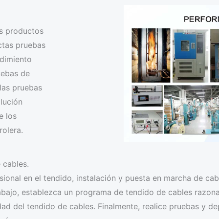
os productos
ctas pruebas
ndimiento
uebas de
 las pruebas
lución
e los
olera.
 cables.
onal en el tendido, instalación y puesta en marcha de cabl
abajo, establezca un programa de tendido de cables razonab
idad del tendido de cables. Finalmente, realice pruebas y d