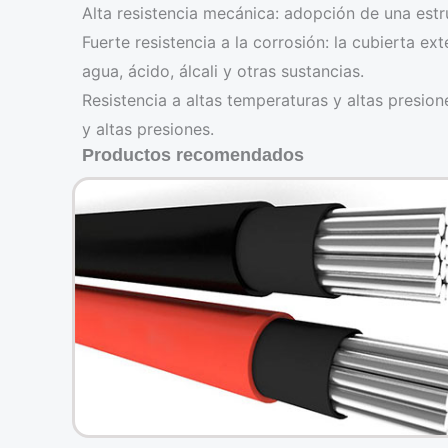
Alta resistencia mecánica: adopción de una estru
Fuerte resistencia a la corrosión: la cubierta ex
agua, ácido, álcali y otras sustancias.
Resistencia a altas temperaturas y altas presi
y altas presiones.
Productos recomendados