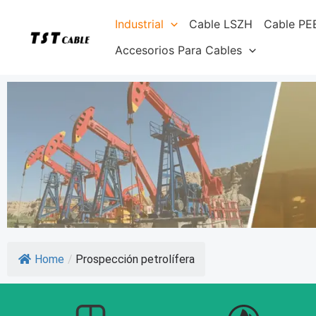
Ir
Industrial
Cable LSZH
Cable PE
al
contenido
Accesorios Para Cables
Home
/
Prospección petrolífera