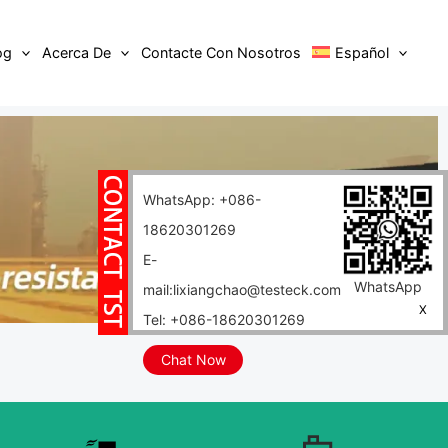
og
Acerca De
Contacte Con Nosotros
Español
WhatsApp: +086-
18620301269
E-
WhatsApp
mail:lixiangchao@testeck.com
X
Tel: +086-18620301269
Chat Now