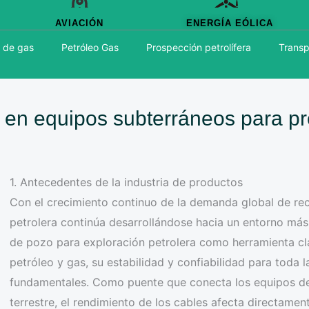
AVIACIÓN
ENERGÍA EÓLICA
 de gas
Petróleo Gas
Prospección petrolífera
Transp
 en equipos subterráneos para pr
1. Antecedentes de la industria de productos
Con el crecimiento continuo de la demanda global de recu
petrolera continúa desarrollándose hacia un entorno má
de pozo para exploración petrolera como herramienta cl
petróleo y gas, su estabilidad y confiabilidad para toda 
fundamentales. Como puente que conecta los equipos de
terrestre, el rendimiento de los cables afecta directamen