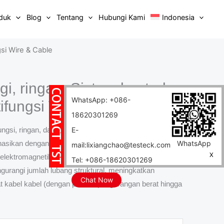
duk
Blog
Tentang
Hubungi Kami
Indonesia
gsi Wire & Cable
i, ringan, Sistem kontrol
WhatsApp: +086-
tifungsi Wire & Cable
18620301269
ungsi, ringan, dan tahan suhu tinggi Wire & Cable terdiri
E-
nasikan dengan grafik simulasi. Ini memberikan
WhatsApp
mail:lixiangchao@testeck.com
X
 elektromagnetik eksternal dan mengurangi interferensi
Tel: +086-18620301269
ngurangi jumlah lubang struktural, meningkatkan
Chat Now
 kabel kabel (dengan potensi pengurangan berat hingga