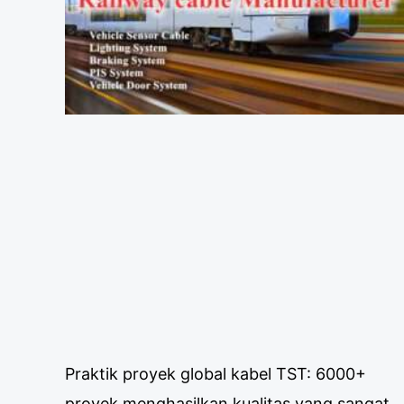
Praktik proyek global kabel TST: 6000+
proyek menghasilkan kualitas yang sangat