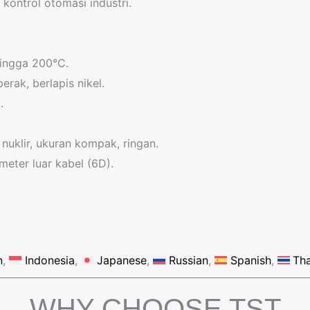
 kontrol otomasi industri.
s
A
p
hingga 200°C.
p
rak, berlapis nikel.
*
.
nuklir, ukuran kompak, ringan.
meter luar kabel (6D).
n
Indonesia
Japanese
Russian
Spanish
Tha
WHY CHOOSE TST