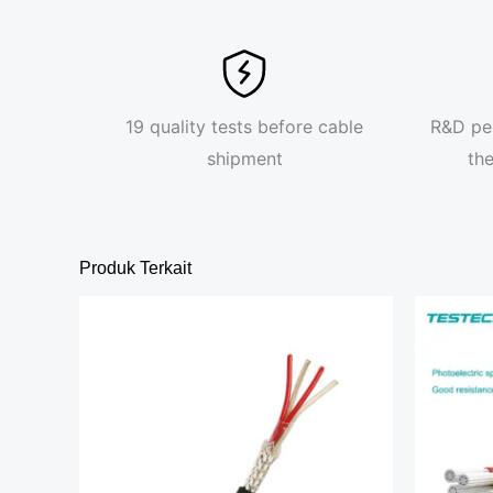
19 quality tests before cable
R&D pe
shipment
th
Produk Terkait