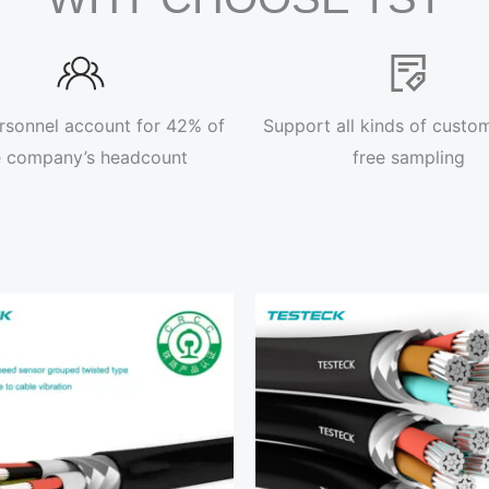
rsonnel account for 42% of
Support all kinds of custom
e company’s headcount
free sampling