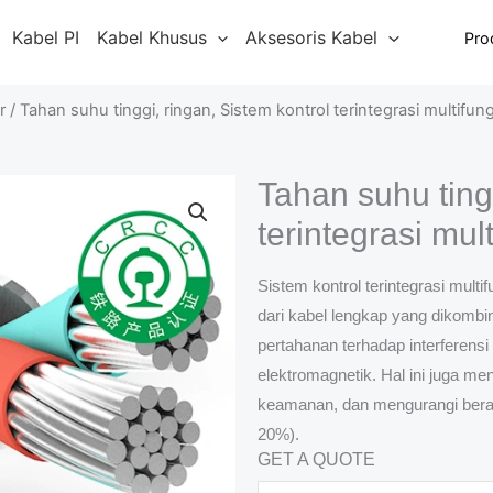
Kabel PI
Kabel Khusus
Aksesoris Kabel
Pro
r
/ Tahan suhu tinggi, ringan, Sistem kontrol terintegrasi multifun
Tahan suhu tingg
terintegrasi mul
Sistem kontrol terintegrasi multif
dari kabel lengkap yang dikombi
pertahanan terhadap interferensi
elektromagnetik. Hal ini juga me
keamanan, dan mengurangi berat
20%).
GET A QUOTE