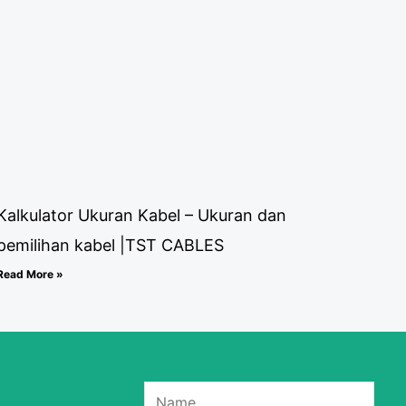
Kalkulator Ukuran Kabel – Ukuran dan
pemilihan kabel |TST CABLES
Read More »
N
a
m