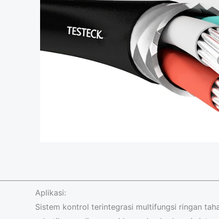
Aplikasi:
Sistem kontrol terintegrasi multifungsi ringan ta