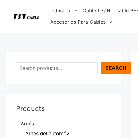
Ir
B
Industrial
Cable LSZH
Cable PE
al
u
contenido
Accesorios Para Cables
s
c
a
r
SEARCH
Products
Arnés
Arnés del automóvil