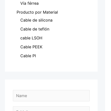
Vía férrea
Producto por Material
Cable de silicona
Cable de teflón
cable LSOH
Cable PEEK
Cable PI
N
a
m
E