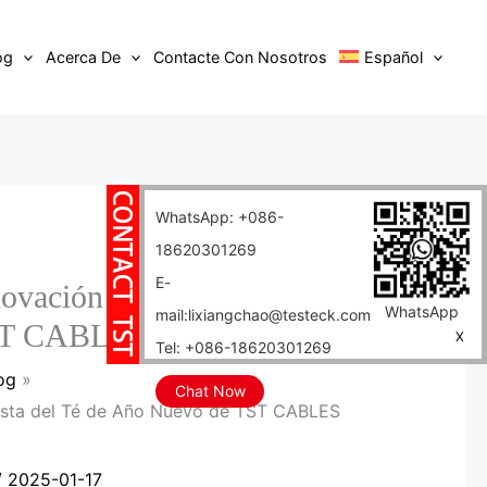
og
Acerca De
Contacte Con Nosotros
Español
WhatsApp: +086-
18620301269
E-
ovación de la Fiesta del Té
WhatsApp
mail:lixiangchao@testeck.com
TST CABLES (MV)
X
Tel: +086-18620301269
og
Chat Now
Fiesta del Té de Año Nuevo de TST CABLES
/
2025-01-17