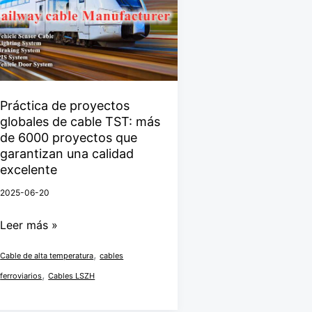
proyectos
globales
de
cable
TST:
más
Práctica de proyectos
globales de cable TST: más
de
de 6000 proyectos que
6000
garantizan una calidad
proyectos
excelente
que
2025-06-20
garantizan
una
Leer más »
calidad
,
Cable de alta temperatura
cables
excelente
,
ferroviarios
Cables LSZH