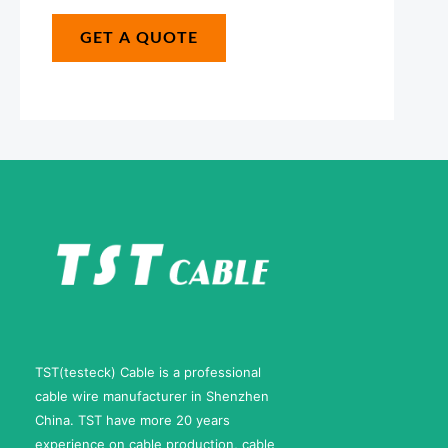
e
*
a
N
GET A QUOTE
g
u
e
m
*
b
e
r
E
-
m
a
i
TST(testeck) Cable is a professional
l
cable wire manufacturer in Shenzhen
China. TST have more 20 years
experience on cable production, cable