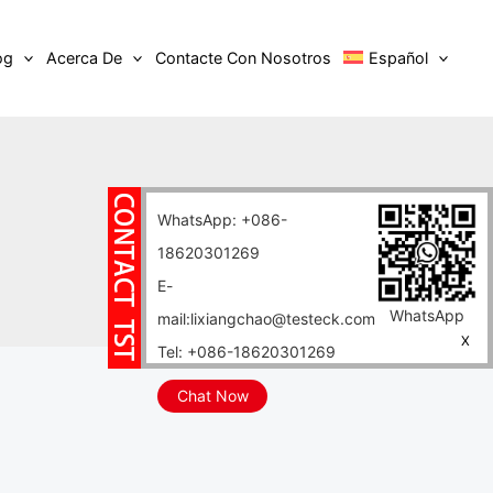
og
Acerca De
Contacte Con Nosotros
Español
WhatsApp: +086-
18620301269
E-
WhatsApp
mail:lixiangchao@testeck.com
X
Tel: +086-18620301269
Chat Now