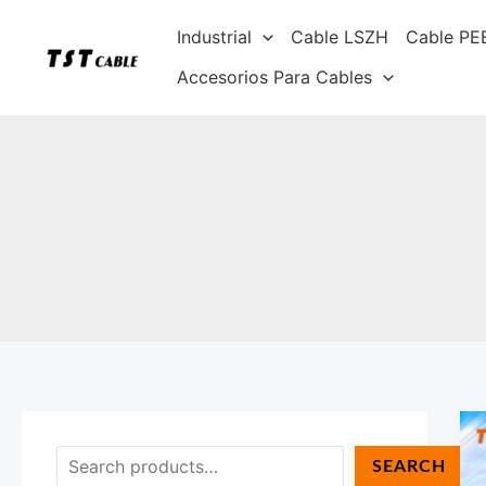
Ir
B
Industrial
Cable LSZH
Cable PE
al
u
contenido
Accesorios Para Cables
s
c
a
r
SEARCH