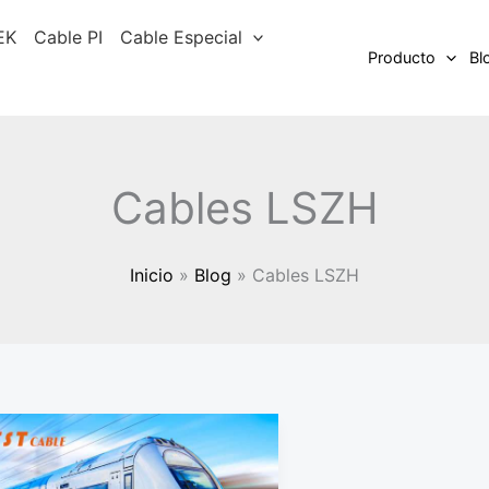
EK
Cable PI
Cable Especial
Producto
Bl
Cables LSZH
Inicio
Blog
Cables LSZH
Práctica
de