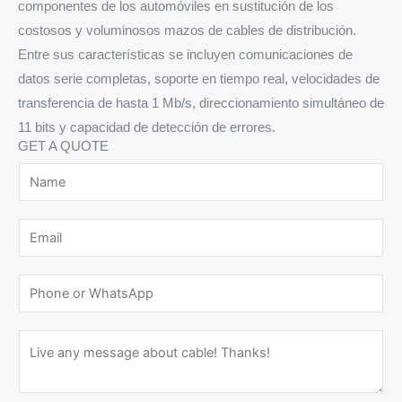
componentes de los automóviles en sustitución de los
costosos y voluminosos mazos de cables de distribución.
Entre sus características se incluyen comunicaciones de
datos serie completas, soporte en tiempo real, velocidades de
transferencia de hasta 1 Mb/s, direccionamiento simultáneo de
11 bits y capacidad de detección de errores.
GET A QUOTE
N
a
m
E
e
m
*
a
P
i
h
l
o
M
*
n
e
e
s