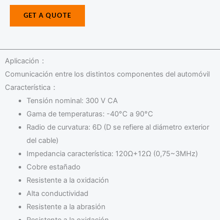
o
s
r
GET A QUOTE
a
W
g
h
e
a
*
Aplicación：
t
Comunicación entre los distintos componentes del automóvil
s
Característica：
A
Tensión nominal: 300 V CA
p
Gama de temperaturas: -40°C a 90°C
p
Radio de curvatura: 6D (D se refiere al diámetro exterior
*
del cable)
Impedancia característica: 120Ω+12Ω (0,75~3MHz)
Cobre estañado
Resistente a la oxidación
Alta conductividad
Resistente a la abrasión
Resistente a la oxidación