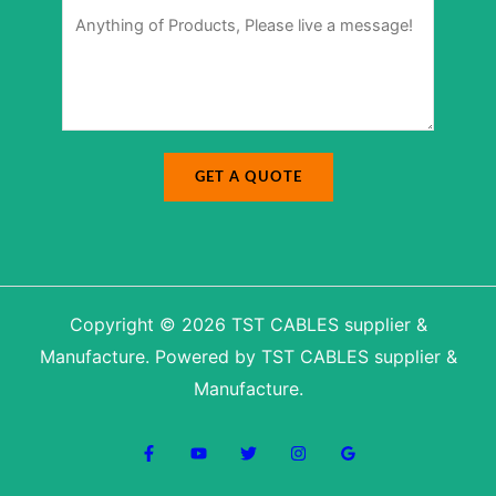
M
*
u
e
m
s
b
s
e
a
r
g
M
e
e
*
s
s
a
g
e
GET A QUOTE
Copyright © 2026 TST CABLES supplier &
Manufacture. Powered by TST CABLES supplier &
Manufacture.