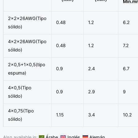
Mín.m
2x2x26AWG(Tipo
0.48
1.2
6.2
sólido)
4x2x26AWG(Tipo
0.48
1.2
7.2
sólido)
2×0,5+1×0,5(tipo
0.9
2.4
6.7
espuma)
4×0,5(Tipo
0.9
2.9
9
sólido)
4×0,75(Tipo
1.15
3.4
10.2
sólido)
Also available in:
Árabe
Inglés
Alemán